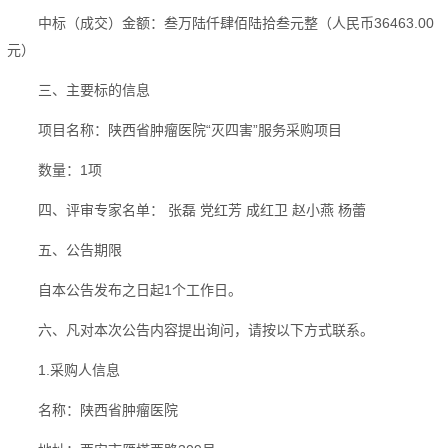
中标（成交）金额：叁万陆仟肆佰陆拾叁元整（人民币
36463.00
元）
三、主要标的信息
项目名称：
陕西省肿瘤医院“灭四害”服务采购项目
数量：
1
项
四、评审专家名单： 张磊 党红芳 成红卫 赵小燕 杨蕾
五、公告期限
自本公告发布之日起
1
个工作日。
六、凡对本次公告内容提出询问，请按以下方式联系。
1.
采购人信息
名称：陕西省肿瘤医院