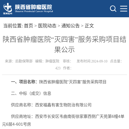
当前位置:
首页
>
医院动态
>
通知公告
> 正文
陕西省肿瘤医院“灭四害”服务采购项目结
果公示
来源：后勤保障部 编辑：肿瘤医院 审核： 发布时间:2024-09-10 点击量：
423
作者：
一、项目名称：
陕西省肿瘤医院“灭四害”服务采购项目
二、中标（成交）信息
供应商名称：西安福鑫有害生物防治有限公司
供应商地址：西安市长安区韦曲南街徐家寨西侧广天苑第
6
幢
4
单
元
6
层
4-601
号房