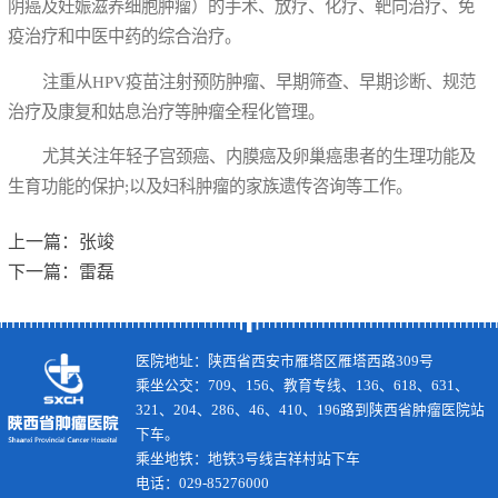
阴癌及妊娠滋养细胞肿瘤）的手术、放疗、化疗、靶向治疗、免
疫治疗和中医中药的综合治疗。
注重从HPV疫苗注射预防肿瘤、早期筛查、早期诊断、规范
治疗及康复和姑息治疗等肿瘤全程化管理。
尤其关注年轻子宫颈癌、内膜癌及卵巢癌患者的生理功能及
生育功能的保护;以及妇科肿瘤的家族遗传咨询等工作。
上一篇：
张竣
下一篇：
雷磊
医院地址：陕西省西安市雁塔区雁塔西路309号
乘坐公交：709、156、教育专线、136、618、631、
321、204、286、46、410、196路到陕西省肿瘤医院站
下车。
乘坐地铁：地铁3号线吉祥村站下车
电话：029-85276000