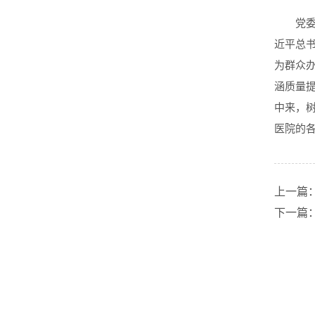
党
近平总
为群众
涵质量
中来，
医院的各
上一篇
下一篇